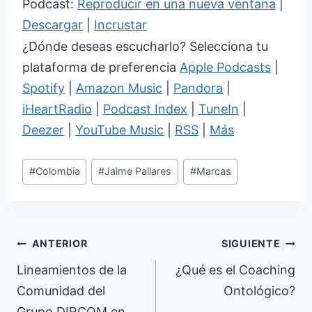
Podcast:
Reproducir en una nueva ventana
|
Descargar
|
Incrustar
¿Dónde deseas escucharlo? Selecciona tu
plataforma de preferencia
Apple Podcasts
|
Spotify
|
Amazon Music
|
Pandora
|
iHeartRadio
|
Podcast Index
|
TuneIn
|
Deezer
|
YouTube Music
|
RSS
|
Más
Etiquetas
#
Colombia
#
Jaime Pallares
#
Marcas
de
la
entrada:
Navegación
ANTERIOR
SIGUIENTE
de
Lineamientos de la
¿Qué es el Coaching
Comunidad del
Ontológico?
entradas
Grupo DIRCOM en