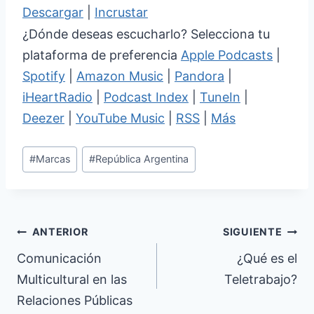
Descargar
|
Incrustar
¿Dónde deseas escucharlo? Selecciona tu
plataforma de preferencia
Apple Podcasts
|
Spotify
|
Amazon Music
|
Pandora
|
iHeartRadio
|
Podcast Index
|
TuneIn
|
Deezer
|
YouTube Music
|
RSS
|
Más
Etiquetas
#
Marcas
#
República Argentina
de
la
entrada:
Navegación
ANTERIOR
SIGUIENTE
de
Comunicación
¿Qué es el
Multicultural en las
Teletrabajo?
entradas
Relaciones Públicas