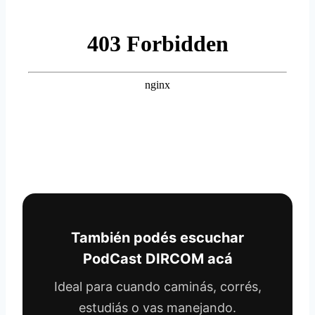
También podés escuchar
PodCast DIRCOM acá
Ideal para cuando caminás, corrés,
estudiás o vas manejando.