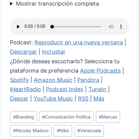
Mostrar transcripción completa
Podcast:
Reproducir en una nueva ventana
|
Descargar
|
Incrustar
¿Dónde deseas escucharlo? Selecciona tu
plataforma de preferencia
Apple Podcasts
|
Spotify
|
Amazon Music
|
Pandora
|
iHeartRadio
|
Podcast Index
|
TuneIn
|
Deezer
|
YouTube Music
|
RSS
|
Más
Etiquetas
#
Branding
#
Comunicación Política
#
Marcas
de
#
Nicolas Maduro
#
Nike
#
Venezuela
la