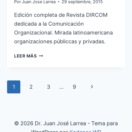
Por
Juan Jose Larrea
29 septiembre, 2015
Edición completa de Revista DIRCOM
dedicada a la Comunicación
Organizacional. Mirada latinoamericana
organizaciones públiccas y privadas.
COMUNICACIÓN
LEER MÁS
ORGANIZACIONAL
Navegación
Siguiente
1
2
3
…
9
de
página
página
© 2026 Dr. Juan José Larrea - Tema para