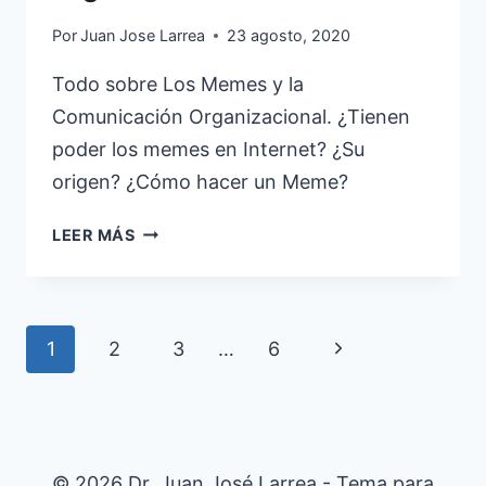
Por
Juan Jose Larrea
23 agosto, 2020
Todo sobre Los Memes y la
Comunicación Organizacional. ¿Tienen
poder los memes en Internet? ¿Su
origen? ¿Cómo hacer un Meme?
LOS
LEER MÁS
MEMES
Y
LA
COMUNICACIÓN
Navegación
Siguiente
1
2
3
…
6
ORGANIZACIONAL
de
página
página
© 2026 Dr. Juan José Larrea - Tema para