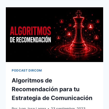
QUÉ
LA
CONVERSACIÓN
QUE
MÁS
IMPORTA
NO
APARECE
EN
TUS
MÉTRICAS
PODCAST DIRCOM
Algoritmos de
Recomendación para tu
Estrategia de Comunicación
Por
Juan Jose Larrea
23 septiembre, 2023