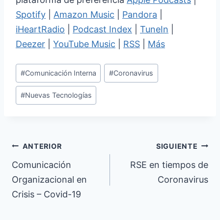
Spotify
|
Amazon Music
|
Pandora
|
iHeartRadio
|
Podcast Index
|
TuneIn
|
Deezer
|
YouTube Music
|
RSS
|
Más
Etiquetas
#
Comunicación Interna
#
Coronavirus
de
#
Nuevas Tecnologías
la
entrada:
Navegación
ANTERIOR
SIGUIENTE
de
Comunicación
RSE en tiempos de
Organizacional en
Coronavirus
entradas
Crisis – Covid-19