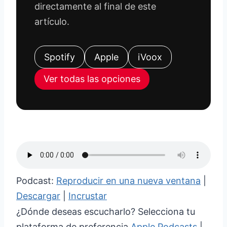
directamente al final de este
artículo.
Spotify
Apple
iVoox
Ver todas las opciones
Podcast:
Reproducir en una nueva ventana
|
Descargar
|
Incrustar
¿Dónde deseas escucharlo? Selecciona tu
plataforma de preferencia
Apple Podcasts
|