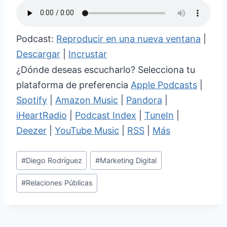
Podcast:
Reproducir en una nueva ventana
|
Descargar
|
Incrustar
¿Dónde deseas escucharlo? Selecciona tu
plataforma de preferencia
Apple Podcasts
|
Spotify
|
Amazon Music
|
Pandora
|
iHeartRadio
|
Podcast Index
|
TuneIn
|
Deezer
|
YouTube Music
|
RSS
|
Más
Etiquetas
#
Diego Rodríguez
#
Marketing Digital
de
#
Relaciones Públicas
la
entrada: