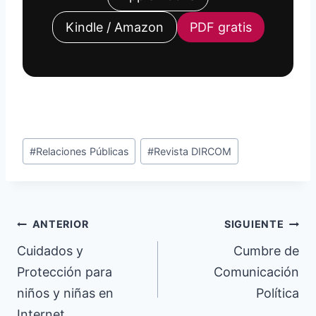
Kindle / Amazon
PDF gratis
Etiquetas
#
Relaciones Públicas
#
Revista DIRCOM
de
la
entrada:
Navegación
ANTERIOR
SIGUIENTE
de
Cuidados y
Cumbre de
Protección para
Comunicación
entradas
niños y niñas en
Política
Internet