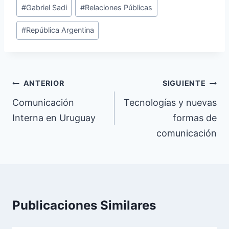
#
Gabriel Sadi
#
Relaciones Públicas
la
entrada:
#
República Argentina
Navegación
ANTERIOR
SIGUIENTE
de
Comunicación
Tecnologías y nuevas
Interna en Uruguay
formas de
entradas
comunicación
Publicaciones Similares