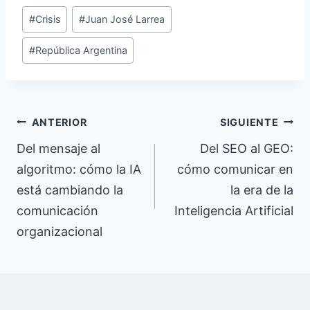
Etiquetas
#
Crisis
#
Juan José Larrea
de
#
República Argentina
la
entrada:
Navegación
ANTERIOR
SIGUIENTE
de
Del mensaje al
Del SEO al GEO:
algoritmo: cómo la IA
cómo comunicar en
entradas
está cambiando la
la era de la
comunicación
Inteligencia Artificial
organizacional