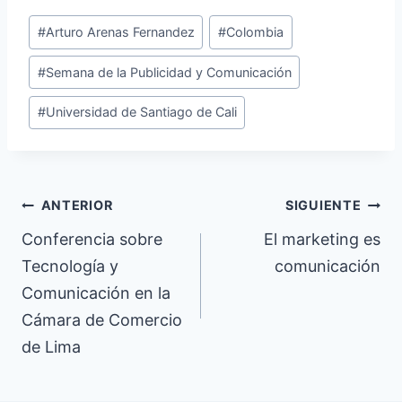
Etiquetas
#
Arturo Arenas Fernandez
#
Colombia
de
#
Semana de la Publicidad y Comunicación
la
entrada:
#
Universidad de Santiago de Cali
Navegación
ANTERIOR
SIGUIENTE
de
Conferencia sobre
El marketing es
Tecnología y
comunicación
entradas
Comunicación en la
Cámara de Comercio
de Lima