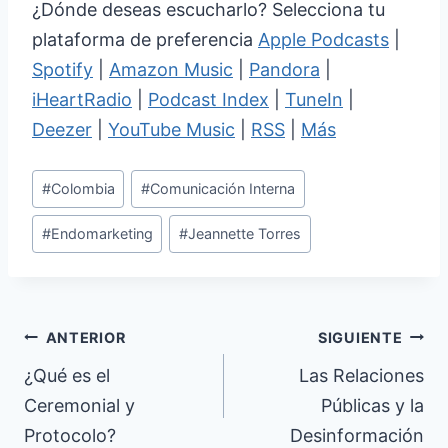
¿Dónde deseas escucharlo? Selecciona tu
plataforma de preferencia
Apple Podcasts
|
Spotify
|
Amazon Music
|
Pandora
|
iHeartRadio
|
Podcast Index
|
TuneIn
|
Deezer
|
YouTube Music
|
RSS
|
Más
Etiquetas
#
Colombia
#
Comunicación Interna
de
#
Endomarketing
#
Jeannette Torres
la
entrada:
Navegación
ANTERIOR
SIGUIENTE
de
¿Qué es el
Las Relaciones
Ceremonial y
Públicas y la
entradas
Protocolo?
Desinformación