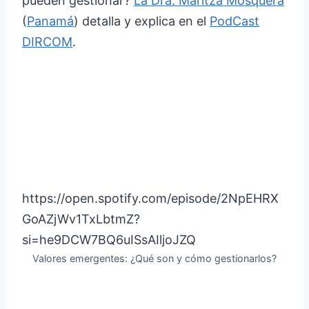
pueden gestionar?
La Dra. Maritza Mosquera
(
Panamá
) detalla y explica en el
PodCast
DIRCOM
.
https://open.spotify.com/episode/2NpEHRX
GoAZjWv1TxLbtmZ?
si=he9DCW7BQ6uISsAIljoJZQ
Valores emergentes: ¿Qué son y cómo gestionarlos?