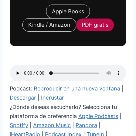
Apple Books
Kindle / Amazon
PDF gratis
Podcast:
Reproducir en una nueva ventana
|
Descargar
|
Incrustar
¿Dónde deseas escucharlo? Selecciona tu
plataforma de preferencia
Apple Podcasts
|
Spotify
|
Amazon Music
|
Pandora
|
iHeartRadio
|
Podcast Index
|
TuneIn
|