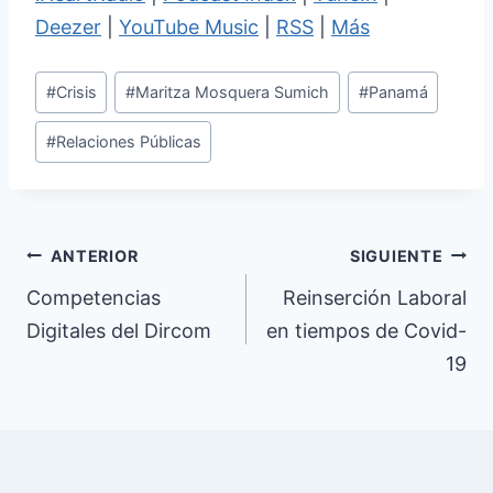
Deezer
|
YouTube Music
|
RSS
|
Más
Etiquetas
#
Crisis
#
Maritza Mosquera Sumich
#
Panamá
de
#
Relaciones Públicas
la
entrada:
Navegación
ANTERIOR
SIGUIENTE
de
Competencias
Reinserción Laboral
Digitales del Dircom
en tiempos de Covid-
entradas
19