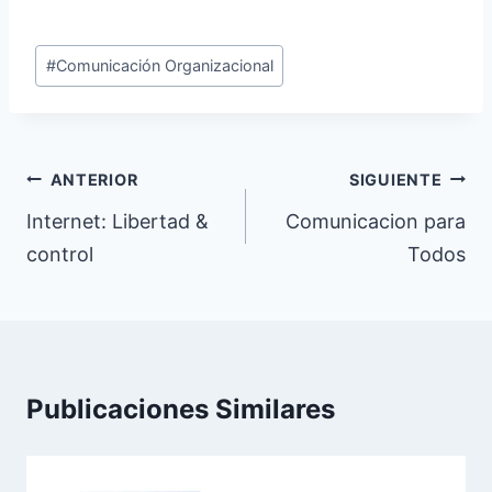
Etiquetas
#
Comunicación Organizacional
de
la
entrada:
Navegación
ANTERIOR
SIGUIENTE
de
Internet: Libertad &
Comunicacion para
control
Todos
entradas
Publicaciones Similares