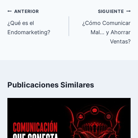
Navegación
ANTERIOR
SIGUIENTE
de
¿Qué es el
¿Cómo Comunicar
Endomarketing?
Mal… y Ahorrar
entradas
Ventas?
Publicaciones Similares