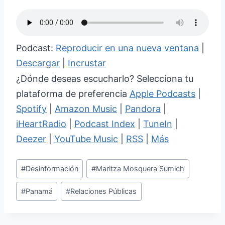
Podcast:
Reproducir en una nueva ventana
|
Descargar
|
Incrustar
¿Dónde deseas escucharlo? Selecciona tu
plataforma de preferencia
Apple Podcasts
|
Spotify
|
Amazon Music
|
Pandora
|
iHeartRadio
|
Podcast Index
|
TuneIn
|
Deezer
|
YouTube Music
|
RSS
|
Más
Etiquetas
#
Desinformación
#
Maritza Mosquera Sumich
de
#
Panamá
#
Relaciones Públicas
la
entrada: