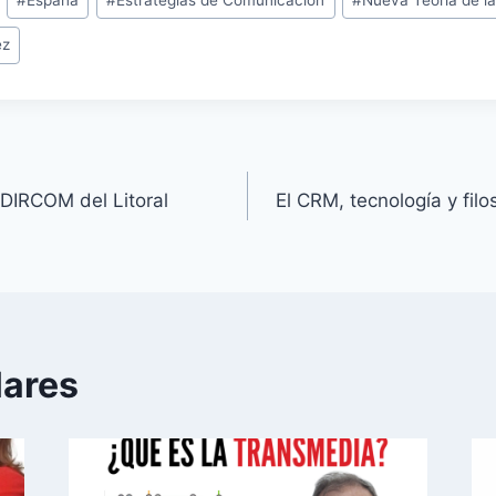
ez
n
 DIRCOM del Litoral
El CRM, tecnología y filo
lares