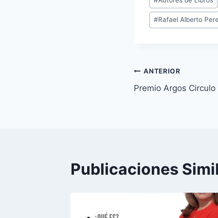
de
#
Rafael Alberto Per
la
entrada:
Navegació
ANTERIOR
Premio Argos Circulo
de
entradas
Publicaciones Simi