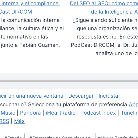
interna y el compliance |
Del SEO al GEO: cómo comu
Cast DIRCOM
de la Inteligencia Ar
la comunicación interna
¿Sigue siendo suficiente 
iance, la cultura ética y el
que una organización sea
to normativo en las
respuesta es no. En este
 junto a Fabián Guzmán.
PodCast DIRCOM, el Dr. Ju
analiza uno de lo
cir en una nueva ventana
|
Descargar
|
Incrustar
cucharlo? Selecciona tu plataforma de preferencia
App
Music
|
Pandora
|
iHeartRadio
|
Podcast Index
|
TuneIn
RSS
|
Más
#
España
#
Estrategias de Comunicación
#
Nueva Teoría de la