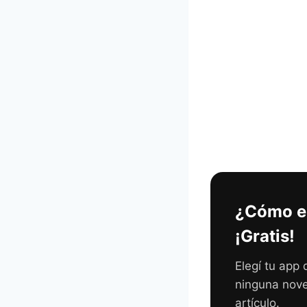
¿Cómo es
¡Gratis!
Elegí tu app 
ninguna nove
artículo.