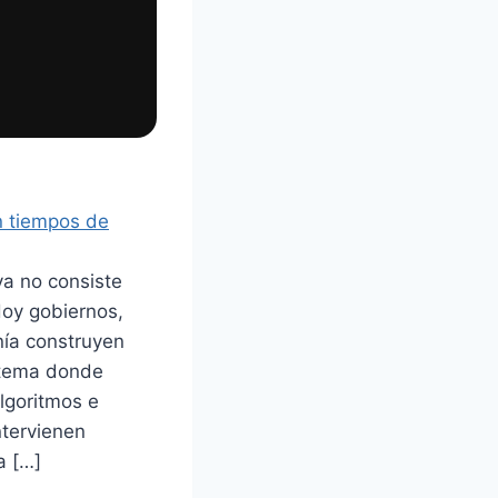
n tiempos de
ya no consiste
Hoy gobiernos,
nía construyen
stema donde
algoritmos e
intervienen
a […]