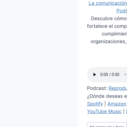
La comunicación 
Pod
Descubre cómo 
fortalece el compl
cumplimien
organizaciones,
Podcast:
Reprodu
¿Dónde deseas es
Spotify
|
Amazon 
YouTube Music
|
Etiquetas
#
Autores de Libros