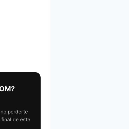
RCOM?
a no perderte
final de este