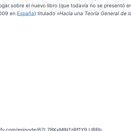
ogar sobre el nuevo libro (que todavía no se presentó en
2009 en
España
) titulado «
Hacia una Teoría General de l
otify.com/episode/67L7BKxMlN1zRf1Y9JJBBh