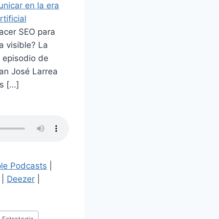
nicar en la era
tificial
hacer SEO para
 visible? La
 episodio de
an José Larrea
s […]
le Podcasts
|
|
Deezer
|
 Estrategia