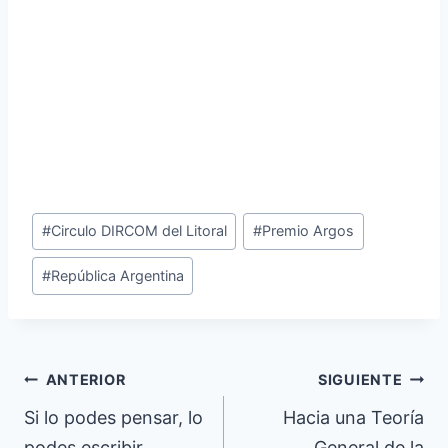
Etiquetas
#
Circulo DIRCOM del Litoral
#
Premio Argos
de
#
República Argentina
la
entrada:
Navegación
ANTERIOR
SIGUIENTE
de
Si lo podes pensar, lo
Hacia una Teoría
podes escribir
General de la