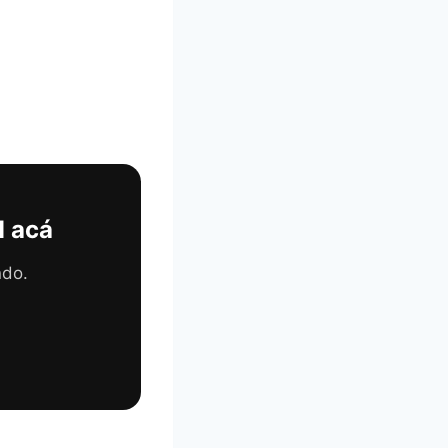
 acá
ndo.