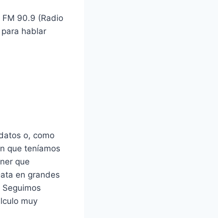
r FM 90.9 (Radio
 para hablar
 datos o, como
ón que teníamos
ener que
 Data en grandes
. Seguimos
álculo muy