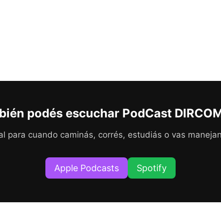
bién podés escuchar PodCast DIRCOM
al para cuando caminás, corrés, estudiás o vas maneja
Apple Podcasts
Spotify