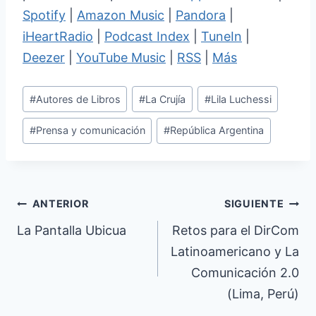
Spotify
|
Amazon Music
|
Pandora
|
iHeartRadio
|
Podcast Index
|
TuneIn
|
Deezer
|
YouTube Music
|
RSS
|
Más
Etiquetas
#
Autores de Libros
#
La Crujía
#
Lila Luchessi
de
#
Prensa y comunicación
#
República Argentina
la
entrada:
Navegación
ANTERIOR
SIGUIENTE
de
La Pantalla Ubicua
Retos para el DirCom
Latinoamericano y La
entradas
Comunicación 2.0
(Lima, Perú)