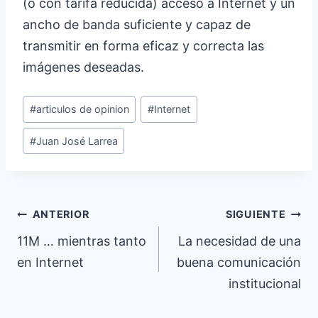
(o con tarifa reducida) acceso a Internet y un
ancho de banda suficiente y capaz de
transmitir en forma eficaz y correcta las
imágenes deseadas.
Etiquetas
#
articulos de opinion
#
Internet
de
#
Juan José Larrea
la
entrada:
Navegación
ANTERIOR
SIGUIENTE
de
11M … mientras tanto
La necesidad de una
en Internet
buena comunicación
entradas
institucional