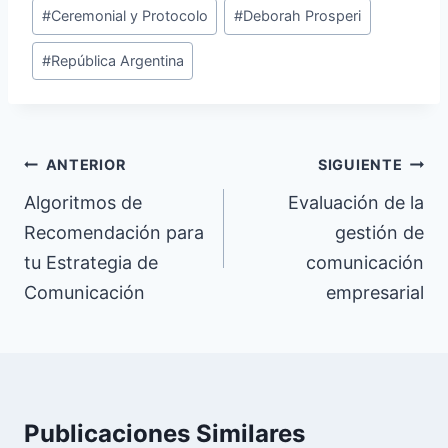
Etiquetas
#
Ceremonial y Protocolo
#
Deborah Prosperi
de
#
República Argentina
la
entrada:
Navegación
ANTERIOR
SIGUIENTE
de
Algoritmos de
Evaluación de la
Recomendación para
gestión de
entradas
tu Estrategia de
comunicación
Comunicación
empresarial
Publicaciones Similares