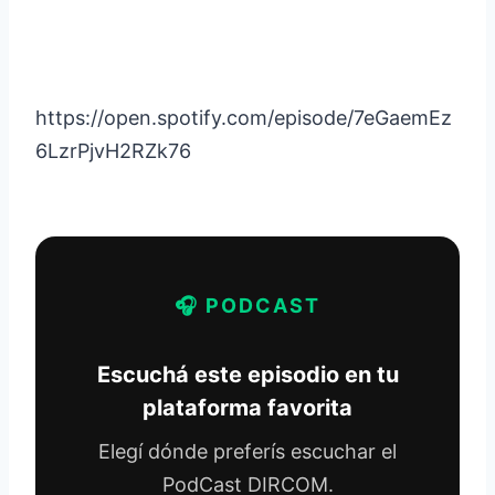
https://open.spotify.com/episode/7eGaemEz
6LzrPjvH2RZk76
🎧 PODCAST
Escuchá este episodio en tu
plataforma favorita
Elegí dónde preferís escuchar el
PodCast DIRCOM.