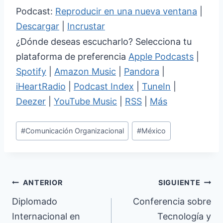
Podcast:
Reproducir en una nueva ventana
|
Descargar
|
Incrustar
¿Dónde deseas escucharlo? Selecciona tu
plataforma de preferencia
Apple Podcasts
|
Spotify
|
Amazon Music
|
Pandora
|
iHeartRadio
|
Podcast Index
|
TuneIn
|
Deezer
|
YouTube Music
|
RSS
|
Más
Etiquetas
#
Comunicación Organizacional
#
México
de
la
entrada:
Navegación
ANTERIOR
SIGUIENTE
de
Diplomado
Conferencia sobre
Internacional en
Tecnología y
entradas