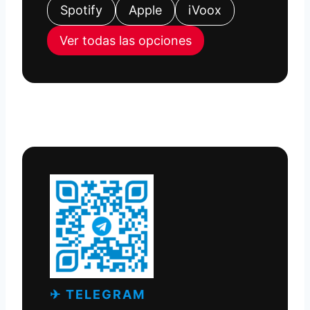
Spotify
Apple
iVoox
Ver todas las opciones
✈ TELEGRAM