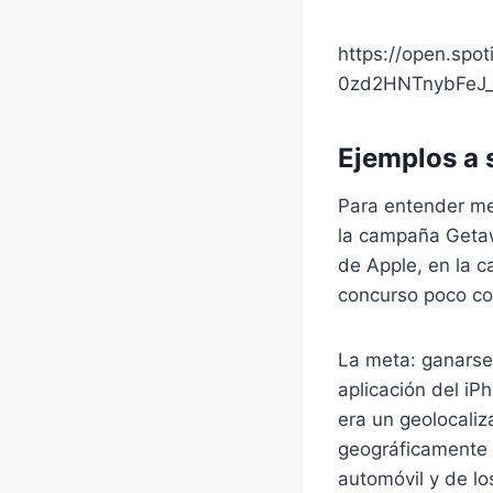
https://open.sp
0zd2HNTnybFeJ
Ejemplos a 
Para entender mej
la campaña Getaw
de Apple, en la 
concurso poco co
La meta: ganarse
aplicación del iP
era un geolocaliz
geográficamente u
automóvil y de l