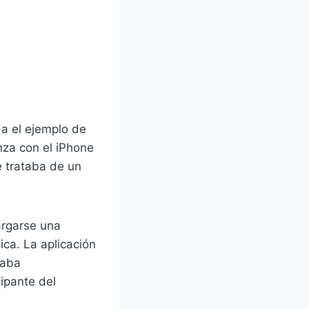
da el ejemplo de
za con el iPhone
e trataba de un
argarse una
ica. La aplicación
taba
ipante del