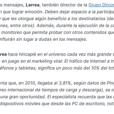
os mensajes,
Larrea
, también director de la
Grupo Dirc
n que lograr emoción. Deben dejar espacio a la particip
y que les otorgue algún beneficio a los destinatarios (d
nes, entre otros). Además, durante la ejecución de la 
monitoreo que permita probar con otros contenidos q
influirán sin lugar a dudas en los mensajes.
rrea
hace hincapié en el universo cada vez más grande 
 en juego en el marketing viral: El tráfico de Internet a 
éfonos y tabletas, significa un poco más del 10% del tot
enta que, en 2010, llegaba al 3,81%, según datos de Pin
reo internacional de tiempos de carga y descarga), se 
una gran oportunidad. El especialista recuerda que las 
ispositivos móviles que desde las PC de escritorio, no