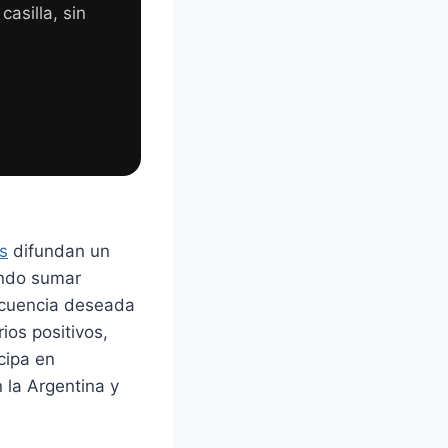
asilla, sin
s
difundan un
ando sumar
secuencia deseada
ios positivos,
cipa en
 la Argentina y