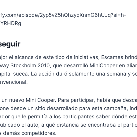
otify.com/episode/2yp5vZ5hQhzyqXnmG6hUJq?si=h-
_YRHDRg
seguir
or el alcance de este tipo de iniciativas, Escames brin
ay Stockholm 2010, que desarrolló MiniCooper en alian
capital sueca. La acción duró solamente una semana y s
nvencional.
 un nuevo Mini Cooper. Para participar, había que desc
hone desde un sitio desarrollado para esta campaña, ind
ador que le permitía a los participantes saber dónde es
bicado el auto, a qué distancia se encontraba el partic
os demás competidores.