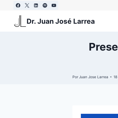
Saltar
al
contenido
Dr. Juan José Larrea
Prese
Por
Juan Jose Larrea
18