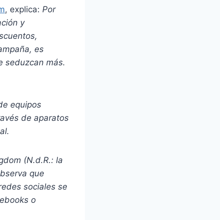
om
, explica:
Por
ación y
escuentos,
campaña, es
ue seduzcan más.
de equipos
través de aparatos
al.
gdom (N.d.R.: la
observa que
redes sociales se
tebooks o