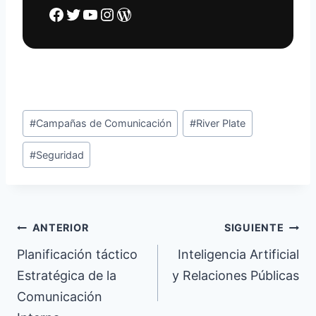
Facebook
Twitter
YouTube
Instagram
WordPress
Etiquetas
#
Campañas de Comunicación
#
River Plate
de
#
Seguridad
la
entrada:
Navegación
ANTERIOR
SIGUIENTE
de
Planificación táctico
Inteligencia Artificial
Estratégica de la
y Relaciones Públicas
entradas
Comunicación