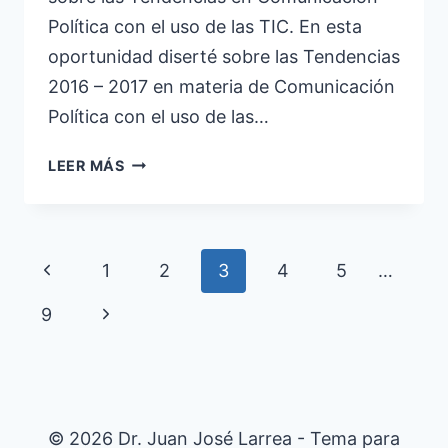
Política con el uso de las TIC. En esta
oportunidad diserté sobre las Tendencias
2016 – 2017 en materia de Comunicación
Política con el uso de las…
CUMBRE
LEER MÁS
MUNDIAL
DE
COMUNICACIÓN
POLÍTICA
Navegación
Página
1
2
3
4
5
…
–
de
CUMBREBA
anterior
Siguiente
9
página
página
© 2026 Dr. Juan José Larrea - Tema para